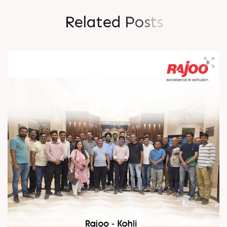
R
e
l
a
t
e
d
P
o
s
t
s